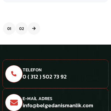
01
02
TELEFON
0 ( 312 ) 502 73 92
E-MAIL ADRES
info@belgedanismanlik.com