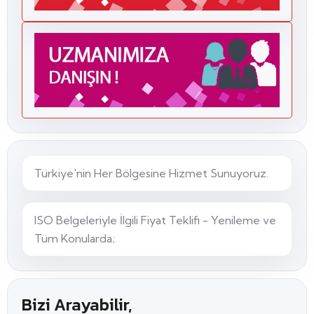
ISO belgesi
danışmanlık
belgelendirme
fiyatları
şeffaf
danışmanlık
hizmeti
Türkiye'nin Her Bölgesine Hizmet Sunuyoruz.
BD Kurumsal
danışmanlık
ISO Belgeleriyle İlgili Fiyat Teklifi - Yenileme ve
ek maliyet
Tüm Konularda;
yok
belge ücreti
Bizi Arayabilir,