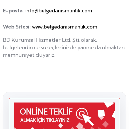
info@belgedanismanlik.com
E-posta:
www.belgedanismanlik.com
Web Sitesi:
BD Kurumsal Hizmetler Ltd. Şti. olarak,
belgelendirme süreçlerinizde yanınızda olmaktan
memnuniyet duyarız.
danışmanlık
ücreti
ek ücret alınır
mı